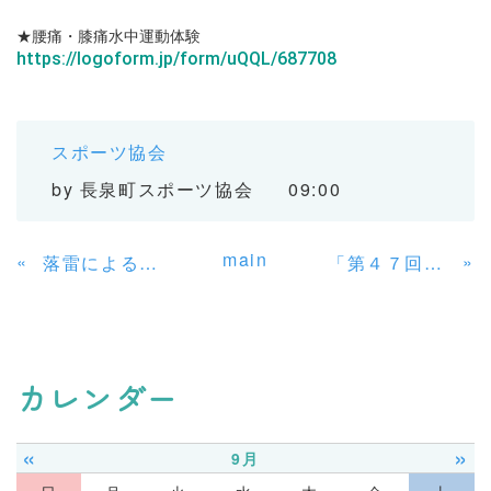
★腰痛・膝痛水中運動体験
https://logoform.jp/form/uQQL/687708
スポーツ協会
by
長泉町スポーツ協会
09:00
main
«
»
落雷による竹原グラウンドの利用制限について
「第４７回長泉町四ッ溝柿クロカンロードレース」参加者募集（締め切り間近！）
カレンダー
«
»
9月