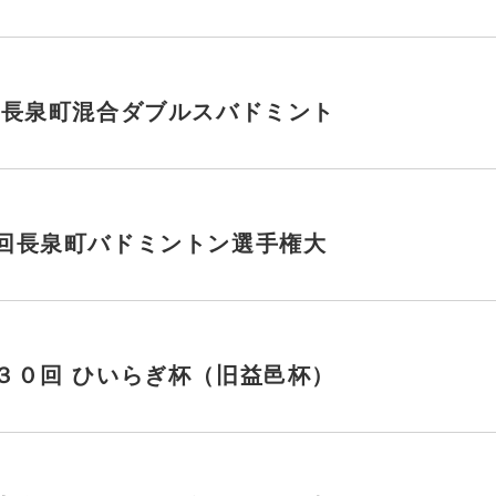
 長泉町混合ダブルスバドミント
回長泉町バドミントン選手権大
３０回 ひいらぎ杯（旧益邑杯）