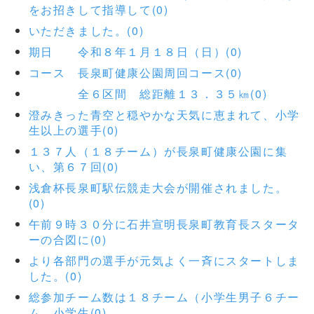
をお招きして指導して(0)
いただきました。(0)
期日 令和８年１月１８日（日）(0)
コース 長泉町健康公園周回コース(0)
全６区間 総距離１３．３５㎞(0)
澄みきった青空と穏やかな天気に恵まれて、小学
生以上の選手(0)
１３７人（１８チーム）が長泉町健康公園に集
い、第６７回(0)
浅倉杯長泉町駅伝競走大会が開催されました。
(0)
午前９時３０分に石井宣明長泉町教育長スタータ
ーの合図に(0)
より各部門の選手が元気よく一斉にスタートしま
した。(0)
総参加チーム数は１８チーム（小学生男子６チー
ム、小学生(0)