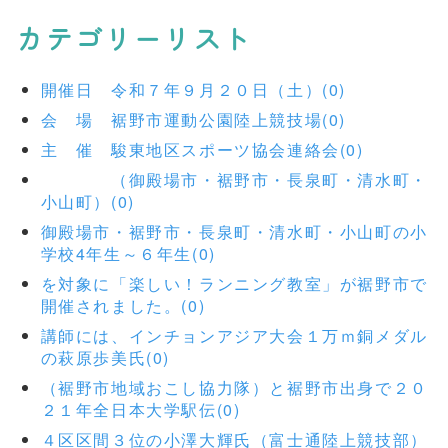
カテゴリーリスト
開催日 令和７年９月２０日（土）(0)
会 場 裾野市運動公園陸上競技場(0)
主 催 駿東地区スポーツ協会連絡会(0)
（御殿場市・裾野市・長泉町・清水町・
小山町）(0)
御殿場市・裾野市・長泉町・清水町・小山町の小
学校4年生～６年生(0)
を対象に「楽しい！ランニング教室」が裾野市で
開催されました。(0)
講師には、インチョンアジア大会１万ｍ銅メダル
の萩原歩美氏(0)
（裾野市地域おこし協力隊）と裾野市出身で２０
２１年全日本大学駅伝(0)
４区区間３位の小澤大輝氏（富士通陸上競技部）