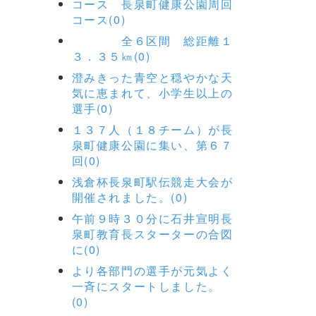
コース 長泉町健康公園周回
コース(0)
全６区間 総距離１
３．３５㎞(0)
澄みきった青空と穏やかな天
気に恵まれて、小学生以上の
選手(0)
１３７人（１８チーム）が長
泉町健康公園に集い、第６７
回(0)
浅倉杯長泉町駅伝競走大会が
開催されました。(0)
午前９時３０分に石井宣明長
泉町教育長スターターの合図
に(0)
より各部門の選手が元気よく
一斉にスタートしました。
(0)