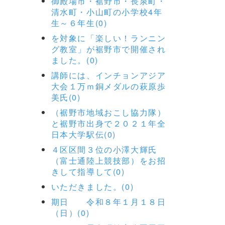
御殿場市・裾野市・長泉町・
清水町・小山町の小学校4年
生～６年生(0)
を対象に「楽しい！ランニン
グ教室」が裾野市で開催され
ました。(0)
講師には、インチョンアジア
大会１万ｍ銅メダルの萩原歩
美氏(0)
（裾野市地域おこし協力隊）
と裾野市出身で２０２１年全
日本大学駅伝(0)
４区区間３位の小澤大輝氏
（富士通陸上競技部）をお招
きして指導して(0)
いただきました。(0)
期日 令和８年１月１８日
（日）(0)