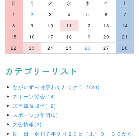
日
月
火
水
木
金
土
1
2
3
4
5
6
7
8
9
10
11
12
13
14
15
16
17
18
19
20
21
22
23
24
25
26
27
28
カテゴリーリスト
ながいずみ健康わくわくクラブ(20)
スポーツ協会(14)
加盟競技団体(12)
スポーツ少年団(0)
大会情報(2)
期 日 令和７年９月２０日（土）９：３０から