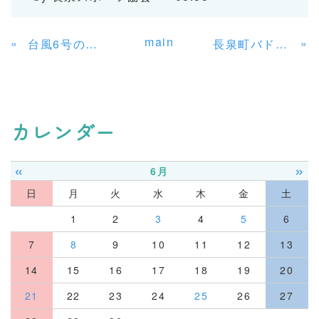
main
«
»
台風6号の影響に伴う、一部教室中止のお知らせ
長泉町バドミントン協会主催「第19回 長泉町ビギナーズ(初心者)・家族バドミントン大会」のお知らせ
カレンダー
«
»
6月
日
月
火
水
木
金
土
1
2
3
4
5
6
7
8
9
10
11
12
13
14
15
16
17
18
19
20
21
22
23
24
25
26
27