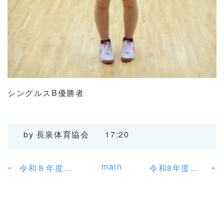
シングルスB優勝者
by
長泉体育協会
17:20
main
«
»
令和８年度長泉町町民５大会総合開会式及び第１回幹事会
令和8年度 第66回町民ソフトボール大会