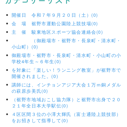
カテゴリーリスト
開催日 令和７年９月２０日（土）(0)
会 場 裾野市運動公園陸上競技場(0)
主 催 駿東地区スポーツ協会連絡会(0)
（御殿場市・裾野市・長泉町・清水町・
小山町）(0)
御殿場市・裾野市・長泉町・清水町・小山町の小
学校4年生～６年生(0)
を対象に「楽しい！ランニング教室」が裾野市で
開催されました。(0)
講師には、インチョンアジア大会１万ｍ銅メダル
の萩原歩美氏(0)
（裾野市地域おこし協力隊）と裾野市出身で２０
２１年全日本大学駅伝(0)
４区区間３位の小澤大輝氏（富士通陸上競技部）
をお招きして指導して(0)