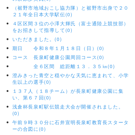
（裾野市地域おこし協力隊）と裾野市出身で２０
２１年全日本大学駅伝(0)
４区区間３位の小澤大輝氏（富士通陸上競技部）
をお招きして指導して(0)
いただきました。(0)
期日 令和８年１月１８日（日）(0)
コース 長泉町健康公園周回コース(0)
全６区間 総距離１３．３５㎞(0)
澄みきった青空と穏やかな天気に恵まれて、小学
生以上の選手(0)
１３７人（１８チーム）が長泉町健康公園に集
い、第６７回(0)
浅倉杯長泉町駅伝競走大会が開催されました。
(0)
午前９時３０分に石井宣明長泉町教育長スタータ
ーの合図に(0)